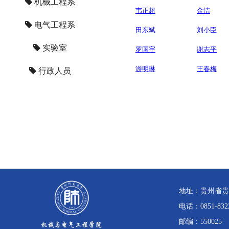
机械工程系
韦正超
金洁
电气工程系
田东斌
刘小臣
实验室
罗国宇
谢志平
游明琳
王春梅
行政人员
地址：贵州省贵
电话：0851-832
邮编：550025