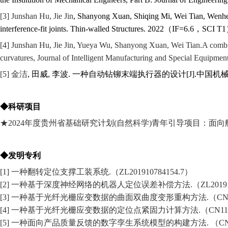
[3]
Junshan Hu, Jie Jin
, Shanyong Xuan, Shiqing Mi, Wei Tian, Wenhe L
interference-fit joints. Thin-walled Structures. 2022
（
IF=6.6
，
SCI T1
[
4
]
Junshan Hu, Jie Jin, Yueya Wu, Shanyong Xuan, Wei Tian.A combined
curvatures, Journal of Intelligent Manufacturing and Special Equipmen
[5]
金洁
,
田威
,
李波
.
一种自动钻铆末端执行器的设计
[J].
中国机
◆科研项目
★2024年度贵州省基础研究计划(自然科学)青年引导项目：面向航
◆发明专利
[1]
一种翻转定位支撑工装系统.（ZL201910784154.7）
[2]
一种基于深度神经网络的机器人定位误差补偿方法.（ZL2019106
[3]
一种基于光纤光栅应变数据的曲面双曲度变形重构方法.（CN20221
[4]
一种基于光纤光栅应变数据的定位点紧固力计算方法.（CN1168
[5]
一种面向产品质量反馈的数字孪生系统模型的构建方法. （CN2021