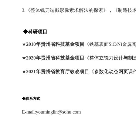
3.《整体铣刀端截形像素求解法的探索》，《制造技术
◆科研项目
★
201
0年贵州省科技基金项目
《铁基表面SiC/Ni金
★
2020
年贵州省科技基金项目
《整体立铣刀设计与制
★
2021
年贵州省
教育厅教改项目《参数化动态网页课
◆联系方式
E-mail:youminglin
@
sohu
.com