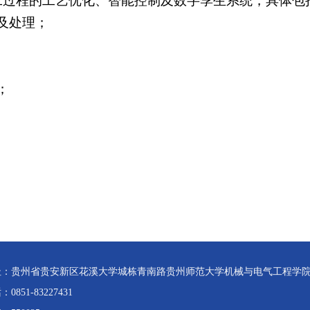
工过程的工艺优化、智能控制及数字孪生系统，具体包
及处理；
；
址：贵州省贵安新区花溪大学城栋青南路贵州师范大学机械与电气工程学
0851-83227431