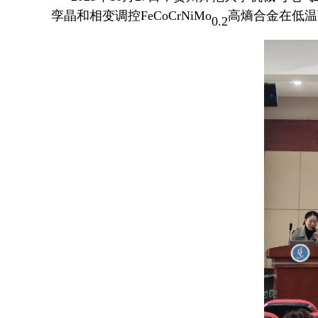
孪晶和相变调控FeCoCrNiMo
高熵合金在低温
0.2