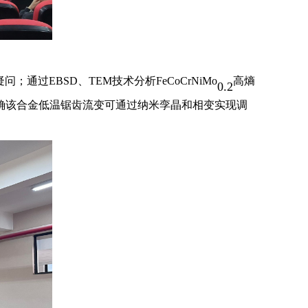
过EBSD、TEM技术分析FeCoCrNiMo
高熵
0.2
确该合金低温锯齿流变可通过纳米孪晶和相变实现调