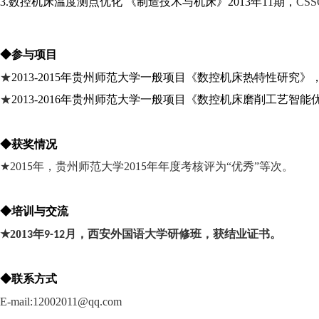
3.
数控机床温度测点优化
《制造技术与机床》
2013年11期
，
CSS
◆
参与项目
★
2013-2015
年贵州师范大学一般项目《数控机床热特性研究》
★
2013-2016
年贵州师范大学一般项目《数控机床磨削工艺智能
◆获奖情况
★
201
年，贵州师范大学
201
年年度考核评为
“优秀”等次。
5
5
◆培训与交流
★
201
年
月，西安外国语大学研修班，获结业证书。
3
9-12
◆联系方式
E-mail:12002011
@qq.com