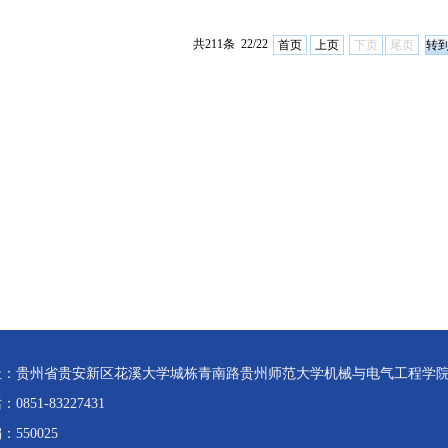
共211条 22/22
首页
上页
下页
尾页
址：贵州省贵安新区花溪大学城栋青南路贵州师范大学机械与电气工程学
0851-83227431
：550025